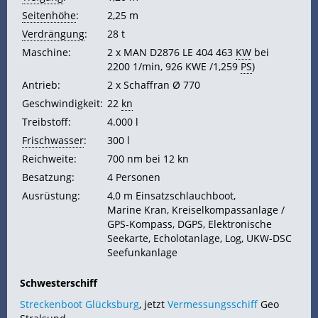
Seitenhöhe
:
2,25 m
Verdrängung
:
28 t
Maschine:
2 x MAN D2876 LE 404 463
KW
bei
2200 1/min, 926 KWE /1,259
PS
)
Antrieb:
2 x Schaffran Ø 770
Geschwindigkeit:
22
kn
Treibstoff:
4.000 l
Frischwasser
:
300 l
Reichweite:
700
nm bei 12 kn
Besatzung:
4 Personen
Ausrüstung:
4,0 m Einsatzschlauchboot,
Marine
Kran, Kreiselkompassanlage /
GPS-Kompass,
DGPS, Elektronische
Seekarte, Echolotanlage,
Log, UKW-DSC
Seefunkanlage
Schwesterschiff
Streckenboot Glücksburg
, jetzt
Vermessungsschiff
Geo