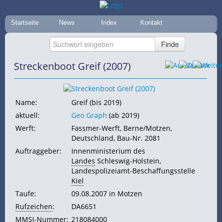
Startseite
News
Index
Kontakt
Streckenboot Greif (2007)
Name:
Greif (bis 2019)
aktuell:
Geo Graph
(ab 2019)
Werft:
Fassmer-Werft, Berne/Motzen,
Deutschland, Bau-Nr. 2081
Auftraggeber:
Innenministerium des
Landes
Schleswig-Holstein,
Landespolizeiamt-Beschaffungsstelle
Kiel
Taufe:
09.08.2007 in Motzen
Rufzeichen
:
DA6651
MMSI-Nummer:
218084000