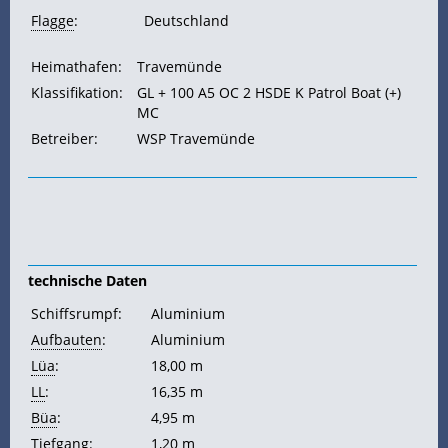
Flagge
:
Deutschland
Heimathafen:
Travemünde
Klassifikation:
GL + 100 A5 OC 2 HSDE K Patrol Boat (+)
MC
Betreiber:
WSP Travemünde
technische Daten
Schiffsrumpf:
Aluminium
Aufbauten
:
Aluminium
Lüa
:
18,00 m
LL
:
16,35 m
Büa
:
4,95 m
Tiefgang
:
1,20 m