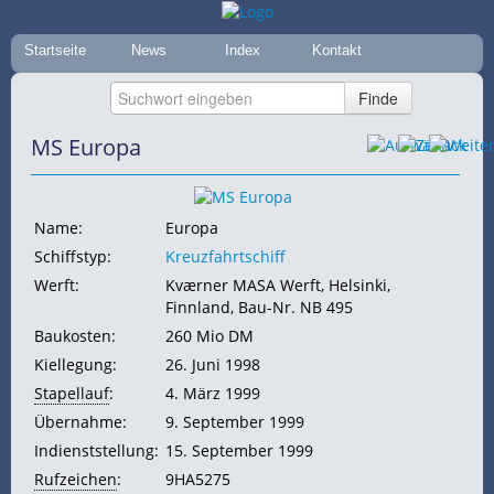
Startseite
News
Index
Kontakt
MS Europa
Name:
Europa
Schiffstyp:
Kreuzfahrtschiff
Werft:
Kværner MASA Werft, Helsinki,
Finnland, Bau-Nr. NB 495
Baukosten:
260 Mio DM
Kiellegung:
26. Juni 1998
Stapellauf
:
4. März 1999
Übernahme:
9. September 1999
Indienststellung:
15. September 1999
Rufzeichen
:
9HA5275