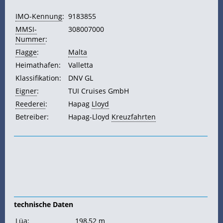
IMO-Kennung
:
9183855
MMSI-
308007000
Nummer
:
Flagge
:
Malta
Heimathafen:
Valletta
Klassifikation:
DNV GL
Eigner
:
TUI Cruises GmbH
Reederei
:
Hapag
Lloyd
Betreiber:
Hapag-Lloyd
Kreuzfahrten
technische Daten
Lüa
:
198,52 m