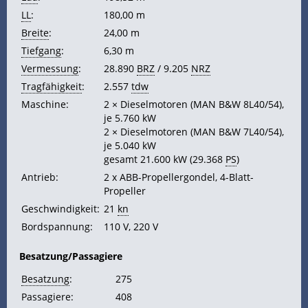
LL
:
180,00 m
Breite
:
24,00 m
Tiefgang
:
6,30 m
Vermessung
:
28.890
BRZ
/ 9.205
NRZ
Tragfähigkeit
:
2.557
tdw
Maschine:
2 × Dieselmotoren (MAN B&W 8L40/54),
je 5.760 kW
2 × Dieselmotoren (MAN B&W 7L40/54),
je 5.040 kW
gesamt 21.600 kW (29.368
PS
)
Antrieb:
2 x ABB-Propellergondel, 4-Blatt-
Propeller
Geschwindigkeit:
21
kn
Bordspannung:
110 V, 220 V
Besatzung/Passagiere
Besatzung
:
275
Passagiere:
408