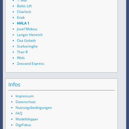
1. Mai
Baltic Lift
Charlock
Enak
HHLA 1
Josef Möbius
Langer Heinrich
Osa Goliath
Scelveringhe
Thor-R
Wels
Zeezand Express
Infos
Impressum
Datenschutz
Nutzungsbedingungen
FAQ
Modellskipper
DigiFokus