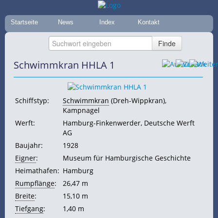
Startseite
News
Index
Kontakt
Schwimmkran HHLA 1
Schiffstyp:
Schwimmkran
(Dreh-Wippkran),
Kampnagel
Werft:
Hamburg-Finkenwerder, Deutsche Werft
AG
Baujahr:
1928
Eigner
:
Museum für Hamburgische Geschichte
Heimathafen:
Hamburg
Rumpflänge
:
26,47 m
Breite
:
15,10 m
Tiefgang
:
1,40 m