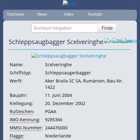
Startseite
News
Index
Kontakt
Schleppsaugbagger Scelveringhe
Name:
Scelveringhe
Schiffstyp:
Schleppsaugerbagger
Werft:
Aker Braila SC SA, Rumänien, Bau-Nr.
1422
Baujahr:
11. Juni 2004
Kiellegung:
20. Dezember 2002
Rufzeichen
:
PGAA
IMO-Kennung
:
9285366
MMSI-Nummer
:
244476000
Flagge
:
Niederlande