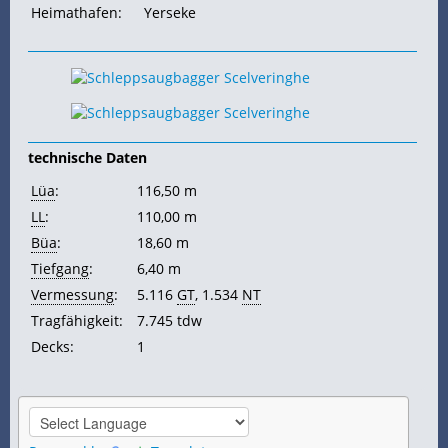
Heimathafen:
Yerseke
technische Daten
Lüa
:
116,50 m
LL
:
110,00 m
Büa
:
18,60 m
Tiefgang
:
6,40 m
Vermessung
:
5.116
GT
, 1.534
NT
Tragfähigkeit:
7.745
tdw
Decks:
1