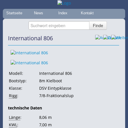
Startseite
News
Index
Kontakt
International 806
Modell:
International 806
Bootstyp:
8m Kielboot
Klasse:
DSV Eintypklasse
Rigg
:
7/8-Fraktionalslup
technische Daten
Länge
:
8,06 m
KWL
:
7,00 m