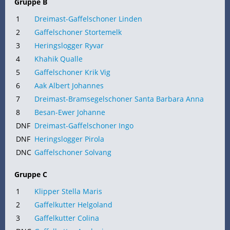
Gruppe B
1
Dreimast-Gaffelschoner Linden
2
Gaffelschoner Stortemelk
3
Heringslogger Ryvar
4
Khahik Qualle
5
Gaffelschoner Krik Vig
6
Aak Albert Johannes
7
Dreimast-Bramsegelschoner Santa Barbara Anna
8
Besan-Ewer Johanne
DNF
Dreimast-Gaffelschoner Ingo
DNF
Heringslogger Pirola
DNC
Gaffelschoner Solvang
Gruppe C
1
Klipper Stella Maris
2
Gaffelkutter Helgoland
3
Gaffelkutter Colina