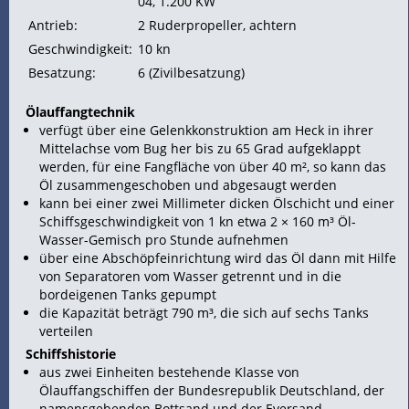
04, 1.200
KW
Antrieb:
2 Ruderpropeller, achtern
Geschwindigkeit:
10
kn
Besatzung:
6 (Zivilbesatzung)
Ölauffangtechnik
verfügt über eine Gelenkkonstruktion am
Heck in ihrer
Mittelachse vom
Bug her bis zu 65 Grad aufgeklappt
werden, für eine Fangfläche von über 40 m², so kann das
Öl zusammengeschoben und abgesaugt werden
kann bei einer zwei Millimeter dicken Ölschicht und einer
Schiffsgeschwindigkeit von 1 kn etwa 2 × 160 m³ Öl-
Wasser-Gemisch pro Stunde
aufnehmen
über eine Abschöpfeinrichtung wird das Öl dann mit Hilfe
von Separatoren vom Wasser getrennt und in die
bordeigenen Tanks gepumpt
die Kapazität beträgt 790 m³, die sich auf sechs Tanks
verteilen
Schiffshistorie
aus zwei Einheiten bestehende Klasse von
Ölauffangschiffen der Bundesrepublik Deutschland, der
namensgebenden Bottsand und der Eversand