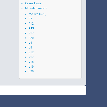
Graue Flotte
Motorbarkassen
MA I (Y 1678)
P7
P12
P13
P17
P20
V4
V8
V12
V17
V18
V19
V20
•
Fokus
RSS