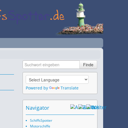
Powered by
Translate
Navigator
SchiffsSpotter
Motorschiffe