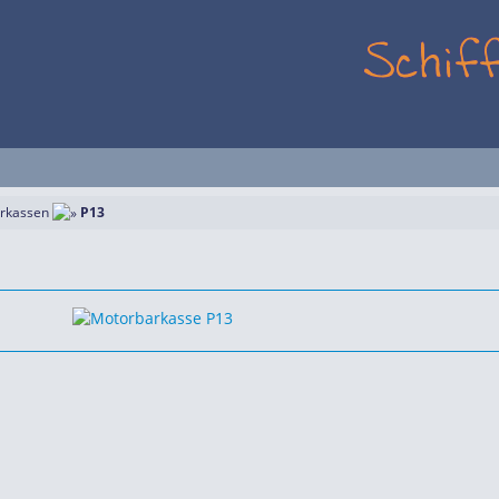
rkassen
P13