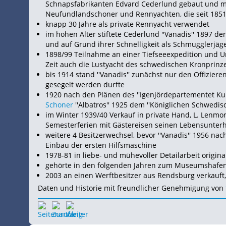
Schnapsfabrikanten Edvard Cederlund gebaut und mit
Neufundlandschoner und Rennyachten, die seit 1851 
knapp 30 Jahre als private Rennyacht verwendet
im hohen Alter stiftete Cederlund ''Vanadis'' 1897 
und auf Grund ihrer Schnelligkeit als Schmugglerjä
1898/99 Teilnahme an einer Tiefseeexpedition und Um
Zeit auch die Lustyacht des schwedischen Kronprinz
bis 1914 stand ''Vanadis'' zunächst nur den Offizier
gesegelt werden durfte
1920 nach den Plänen des ''Igenjördepartementet Kun
Schoner
''Albatros'' 1925 dem ''Königlichen Schwedi
im Winter 1939/40 Verkauf in private Hand, L. Lenmor
Semesterferien mit Gästereisen seinen Lebensunterh
weitere 4 Besitzerwechsel, bevor ''Vanadis'' 1956 na
Einbau der ersten Hilfsmaschine
1978-81 in liebe- und mühevoller Detailarbeit origin
gehörte in den folgenden Jahren zum Museumshafen
2003 an einen Werftbesitzer aus Rendsburg verkauft,
Daten und Historie mit freundlicher Genehmigung von