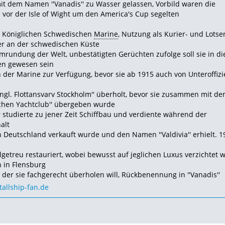
 dem Namen ''Vanadis'' zu Wasser gelassen, Vorbild waren die
vor der Isle of Wight um den America's Cup segelten
der Königlichen Schwedischen
Marine
, Nutzung als Kurier- und Lotse
ger an der schwedischen
Küste
rundung der Welt, unbestätigten Gerüchten zufolge soll sie in di
en gewesen sein
en der Marine zur Verfügung, bevor sie ab 1915 auch von Unteroffiz
gl. Flottansvarv Stockholm'' überholt, bevor sie zusammen mit d
schen Yachtclub'' übergeben wurde
 studierte zu jener Zeit
Schiffbau und verdiente während der
alt
ch Deutschland verkauft wurde und den Namen ''Valdivia'' erhielt. 1
algetreu restauriert, wobei bewusst auf jeglichen Luxus verzichtet 
 in Flensburg
 der sie fachgerecht
überholen will, Rückbenennung in ''Vanadis''
tallship-fan.de