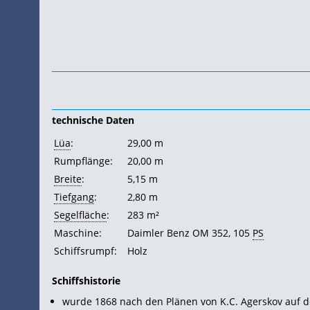
technische Daten
Lüa
:
29,00 m
Rumpflänge:
20,00 m
Breite
:
5,15 m
Tiefgang
:
2,80 m
Segelfläche
:
283 m²
Maschine:
Daimler Benz OM 352, 105
PS
Schiffsrumpf:
Holz
Schiffshistorie
wurde 1868 nach den Plänen von K.C. Agerskov auf de