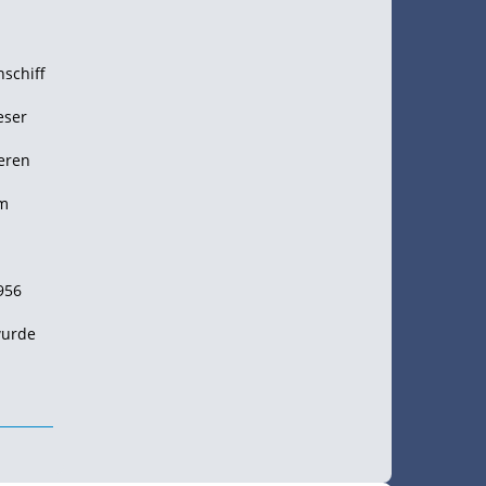
nschiff
eser
ieren
em
956
wurde