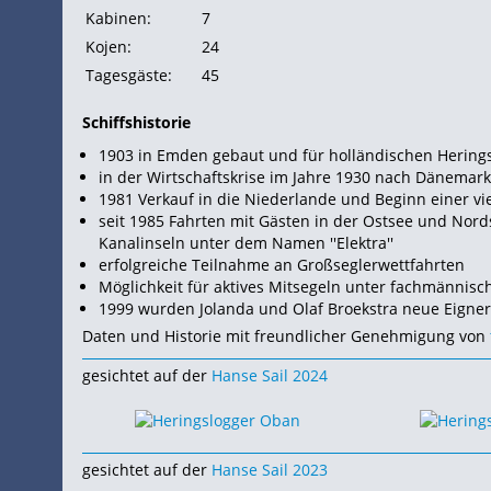
Kabinen:
7
Kojen:
24
Tagesgäste:
45
Schiffshistorie
1903 in Emden gebaut und für holländischen Herings
in der Wirtschaftskrise im Jahre 1930 nach Dänemar
1981 Verkauf in die Niederlande und Beginn einer vi
seit 1985
Fahrten mit Gästen in der
Ostsee und
Nords
Kanalinseln unter dem Namen ''Elektra''
erfolgreiche Teilnahme an Großseglerwettfahrten
Möglichkeit für aktives Mitsegeln unter fachmännisc
1999 wurden Jolanda und Olaf Broekstra neue
Eigne
Daten und Historie mit freundlicher Genehmigung von
gesichtet auf der
Hanse Sail 2024
gesichtet auf der
Hanse Sail 2023