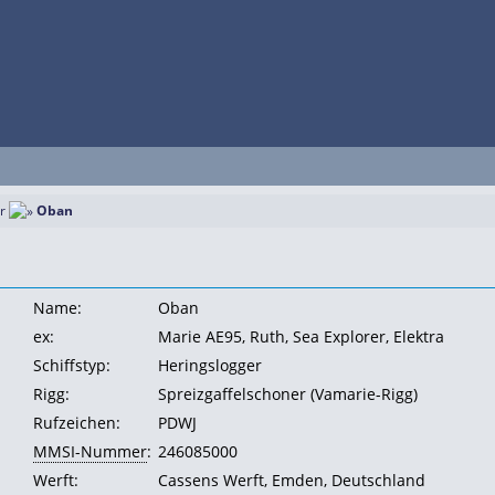
r
Oban
Name:
Oban
ex:
Marie AE95, Ruth, Sea Explorer, Elektra
Schiffstyp:
Heringslogger
Rigg:
Spreizgaffelschoner (Vamarie-Rigg)
Rufzeichen:
PDWJ
MMSI-Nummer
:
246085000
Werft:
Cassens Werft, Emden, Deutschland