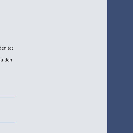
den tat
zu den