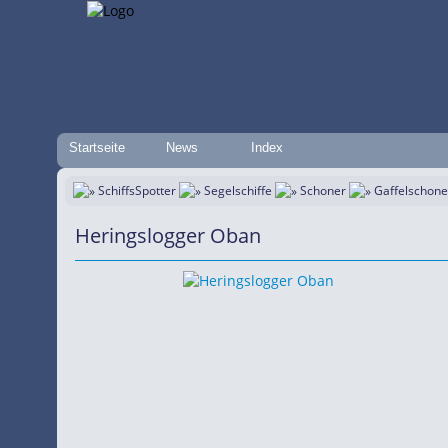
Startseite
News
Index
SchiffsSpotter
Segelschiffe
Schoner
Gaffelschone
Heringslogger Oban