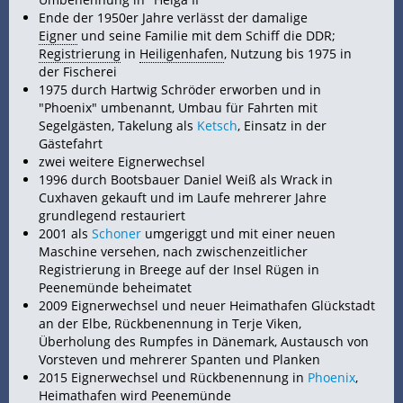
Ende der 1950er Jahre verlässt der damalige
Eigner
und seine Familie mit dem
Schiff die DDR;
Registrierung
in
Heiligenhafen
, Nutzung bis 1975 in
der
Fischerei
1975 durch Hartwig Schröder erworben und in
"Phoenix" umbenannt, Umbau für
Fahrten mit
Segelgästen,
Takelung als
Ketsch
, Einsatz in der
Gästefahrt
zwei weitere Eignerwechsel
1996 durch Bootsbauer Daniel Weiß als Wrack in
Cuxhaven gekauft und im Laufe mehrerer Jahre
grundlegend restauriert
2001 als
Schoner
umgeriggt und mit einer neuen
Maschine versehen, nach zwischenzeitlicher
Registrierung in Breege auf der
Insel
Rügen in
Peenemünde beheimatet
2009 Eignerwechsel und neuer Heimathafen Glückstadt
an der
Elbe, Rückbenennung in Terje Viken,
Überholung des Rumpfes in Dänemark, Austausch von
Vorsteven und mehrerer
Spanten und Planken
2015 Eignerwechsel und Rückbenennung in
Phoenix
,
Heimathafen wird Peenemünde