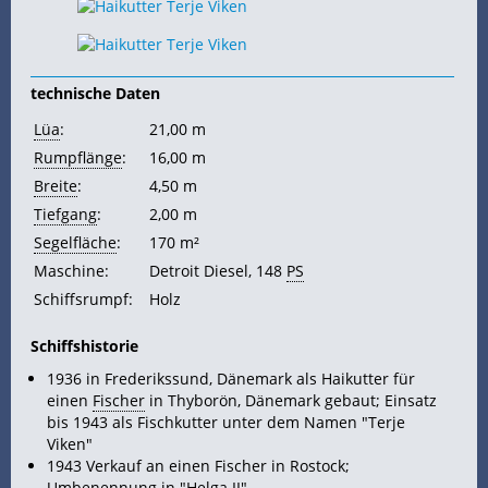
technische Daten
Lüa
:
21,00 m
Rumpflänge
:
16,00 m
Breite
:
4,50 m
Tiefgang
:
2,00 m
Segelfläche
:
170 m²
Maschine:
Detroit Diesel, 148
PS
Schiffsrumpf:
Holz
Schiffshistorie
1936 in Frederikssund, Dänemark als Haikutter für
einen
Fischer
in Thyborön, Dänemark gebaut; Einsatz
bis 1943 als Fischkutter unter dem Namen "Terje
Viken"
1943 Verkauf an einen Fischer in Rostock;
Umbenennung in "Helga II"