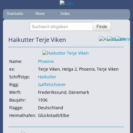
Startseite
News
Index
Haikutter Terje Viken
Name:
Phoenix
ex:
Terje Viken, Helga 2, Phoenix, Terje Viken
Schiffstyp:
Haikutter
Rigg:
Gaffelschoner
Werft:
Frederikssund, Dänemark
Baujahr:
1936
Flagge:
Deutschland
Heimathafen:
Glückstadt/Elbe