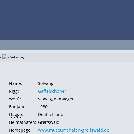
r
Solvang
Name:
Solvang
Rigg
:
Gaffelschoner
Werft:
Sagvag, Norwegen
Baujahr:
1930
Flagge
:
Deutschland
Heimathafen:
Greifswald
Homepage:
www.museumshafen-greifswald.de