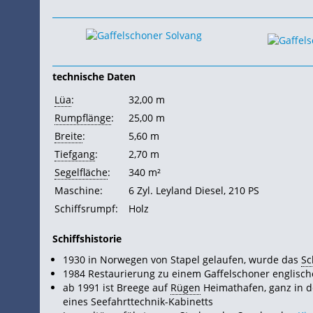
technische Daten
Lüa
:
32,00 m
Rumpflänge
:
25,00 m
Breite
:
5,60 m
Tiefgang
:
2,70 m
Segelfläche
:
340 m²
Maschine:
6 Zyl. Leyland Diesel, 210
PS
Schiffsrumpf:
Holz
Schiffshistorie
1930 in Norwegen von Stapel gelaufen, wurde das
Sc
1984 Restaurierung zu einem Gaffelschoner englische
ab 1991 ist Breege auf
Rügen
Heimathafen, ganz in d
eines Seefahrttechnik-Kabinetts