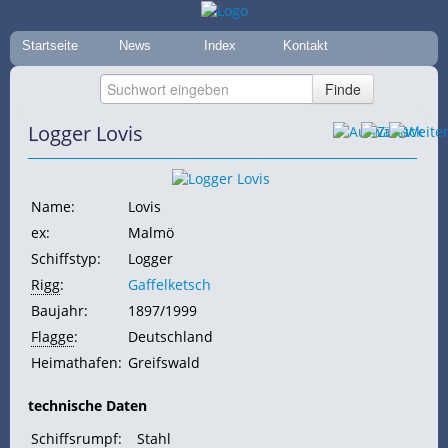
Startseite
News
Index
Kontakt
Logger Lovis
Name:
Lovis
ex:
Malmö
Schiffstyp:
Logger
Rigg
:
Gaffelketsch
Baujahr:
1897/1999
Flagge
:
Deutschland
Heimathafen:
Greifswald
technische Daten
Schiffsrumpf:
Stahl