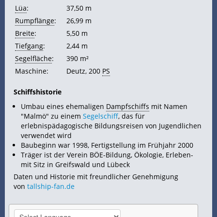
Lüa
:
37,50 m
Rumpflänge
:
26,99 m
Breite
:
5,50 m
Tiefgang
:
2,44 m
Segelfläche
:
390 m²
Maschine:
Deutz, 200
PS
Schiffshistorie
Umbau eines ehemaligen
Dampfschiffs
mit Namen
"Malmö" zu einem
Segelschiff
, das für
erlebnispädagogische Bildungsreisen von Jugendlichen
verwendet wird
Baubeginn war 1998, Fertigstellung im Frühjahr 2000
Träger ist der Verein BÖE-Bildung, Ökologie, Erleben-
mit Sitz in Greifswald und Lübeck
Daten und Historie mit freundlicher Genehmigung
von
tallship-fan.de