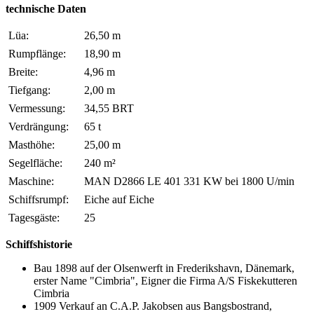
technische Daten
Lüa:
26,50 m
Rumpflänge:
18,90 m
Breite:
4,96 m
Tiefgang:
2,00 m
Vermessung:
34,55
BRT
Verdrängung:
65 t
Masthöhe:
25,00 m
Segelfläche:
240 m²
Maschine:
MAN D2866 LE 401 331
KW bei 1800 U/min
Schiffsrumpf:
Eiche auf Eiche
Tagesgäste:
25
Schiffshistorie
Bau 1898 auf der Olsenwerft in Frederikshavn, Dänemark,
erster Name "Cimbria",
Eigner die Firma A/S Fiskekutteren
Cimbria
1909 Verkauf an C.A.P. Jakobsen aus Bangsbostrand,