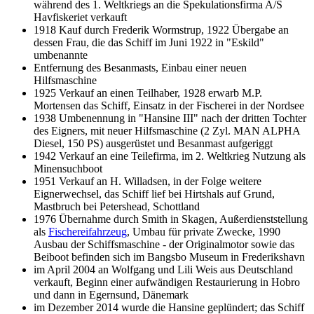
während des 1. Weltkriegs an die Spekulationsfirma A/S
Havfiskeriet verkauft
1918 Kauf durch Frederik Wormstrup, 1922 Übergabe an
dessen Frau, die das
Schiff im Juni 1922 in "Eskild"
umbenannte
Entfernung des
Besanmasts, Einbau einer neuen
Hilfsmaschine
1925 Verkauf an einen Teilhaber, 1928 erwarb M.P.
Mortensen das Schiff, Einsatz in der
Fischerei in der
Nordsee
1938 Umbenennung in "Hansine III" nach der dritten Tochter
des Eigners, mit neuer Hilfsmaschine (2 Zyl. MAN ALPHA
Diesel, 150
PS) ausgerüstet und Besanmast aufgeriggt
1942 Verkauf an eine Teilefirma, im 2. Weltkrieg Nutzung als
Minensuchboot
1951 Verkauf an H. Willadsen, in der Folge weitere
Eignerwechsel, das Schiff lief bei Hirtshals auf Grund,
Mastbruch bei Petershead, Schottland
1976 Übernahme durch Smith in Skagen, Außerdienststellung
als
Fischereifahrzeug
, Umbau für private Zwecke, 1990
Ausbau der Schiffsmaschine - der Originalmotor sowie das
Beiboot befinden sich im Bangsbo Museum in Frederikshavn
im April 2004 an Wolfgang und Lili Weis aus Deutschland
verkauft, Beginn einer aufwändigen Restaurierung in Hobro
und dann in Egernsund, Dänemark
im Dezember 2014 wurde die Hansine geplündert; das Schiff