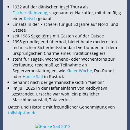
1932 auf der dänischen
Insel
Thurø als
Fischereifahrzeug
, sogenannter Haikutter, mit dem Rigg
einer
Ketsch
gebaut
Einsatz in der
Fischerei
für gut 50 Jahre auf Nord- und
Ostsee
seit 1986
Segeltörns
mit Gästen auf der Ostsee
1998 grundlegend überholt, bietet heute modernsten
technischen Sicherheitsstandard verbunden mit dem
ursprünglichen Charme eines Traditionsseglers
steht für Tages-, Wochenend- oder Wochentörns zur
Verfügung, regelmäßige Teilnahme an
Seglerveranstaltungen, wie
Kieler Woche
, Fyn-Rundt
oder
Hanse Sail
in Rostock
benannt nach der germanische Göttin "Gefion"
im Juli 2025 in der Hafeneinfahrt von Rødbyhavn
gestrandet, Ursache war wohl ein plötzlicher
Maschinenausfall, Totalverlust
Daten und Historie mit freundlicher Genehmigung von
tallship-fan.de