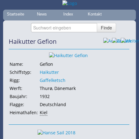
Startseite
News
Index
Kontakt
Haikutter Gefion
Name:
Gefion
Schiffstyp:
Haikutter
Rigg:
Gaffelketsch
Werft:
Thurø, Dänemark
Baujahr:
1932
Flagge:
Deutschland
Heimathafen:
Kiel