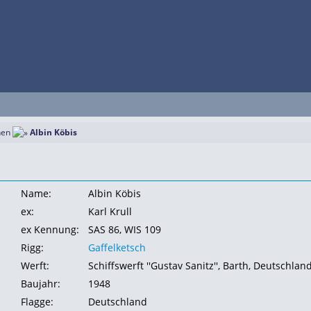
hen
Albin Köbis
Name:
Albin Köbis
ex:
Karl Krull
ex Kennung:
SAS 86, WIS 109
Rigg:
Gaffelketsch
Werft:
Schiffswerft ''Gustav Sanitz'', Barth, Deutschlan
Baujahr:
1948
Flagge:
Deutschland