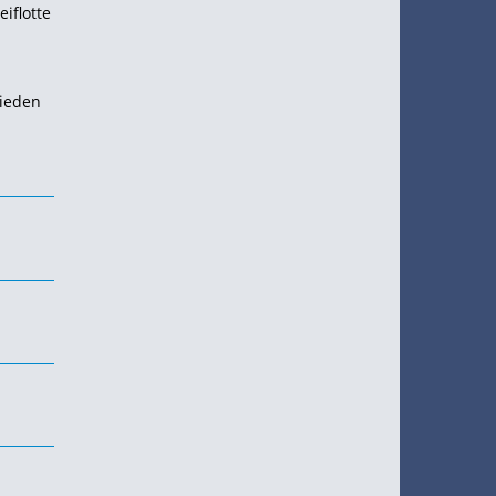
eiflotte
rieden