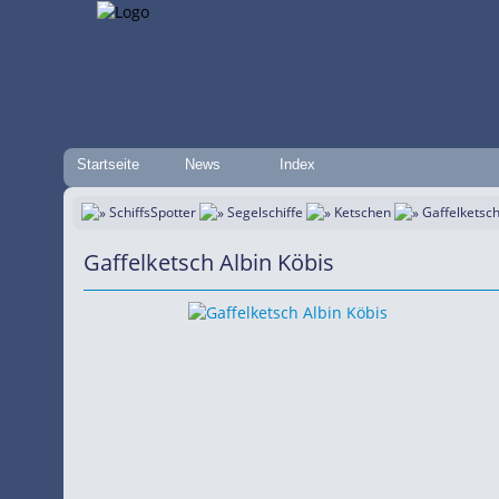
Startseite
News
Index
SchiffsSpotter
Segelschiffe
Ketschen
Gaffelketsc
Gaffelketsch Albin Köbis