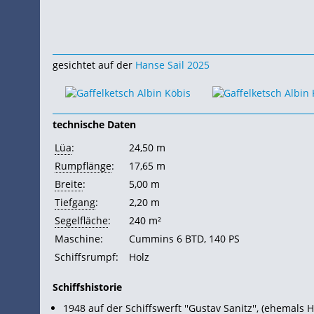
gesichtet auf der
Hanse Sail 2025
technische Daten
Lüa
:
24,50 m
Rumpflänge
:
17,65 m
Breite
:
5,00 m
Tiefgang
:
2,20 m
Segelfläche
:
240 m²
Maschine:
Cummins 6 BTD, 140
PS
Schiffsrumpf:
Holz
Schiffshistorie
1948 auf der Schiffswerft ''Gustav Sanitz'', (ehemals 