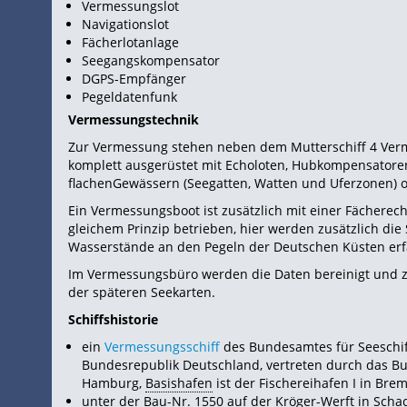
Vermessungslot
Navigationslot
Fächerlotanlage
Seegangskompensator
DGPS-Empfänger
Pegeldatenfunk
Vermessungstechnik
Zur Vermessung stehen neben dem Mutterschiff 4 Verm
komplett ausgerüstet mit
Echoloten, Hubkompensatoren 
flachenGewässern (Seegatten, Watten und Uferzonen) 
Ein Vermessungsboot ist zusätzlich mit einer Fächerec
gleichem Prinzip betrieben, hier werden zusätzlich di
Wasserstände an den Pegeln der Deutschen
Küsten erf
Im Vermessungsbüro werden die Daten bereinigt und z
der späteren
Seekarten.
Schiffshistorie
ein
Vermessungsschiff
des Bundesamtes für Seeschif
Bundesrepublik Deutschland, vertreten durch das Bun
Hamburg,
Basishafen
ist der Fischereihafen I in Br
unter der Bau-Nr. 1550 auf der Kröger-Werft in Scha