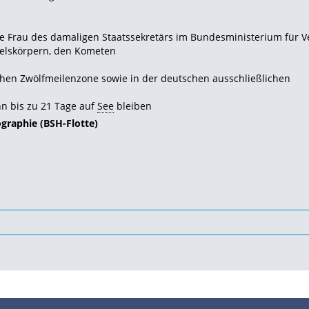
die Frau des damaligen Staatssekretärs im Bundesministerium für V
elskörpern, den Kometen
hen Zwölfmeilenzone sowie in der deutschen ausschließlichen
n bis zu 21 Tage auf
See
bleiben
graphie (BSH-Flotte)
•
•
•
•
•
Impressum
Datenschutz
Nutzungsbedingungen
FAQ
Modellskipper
Digi