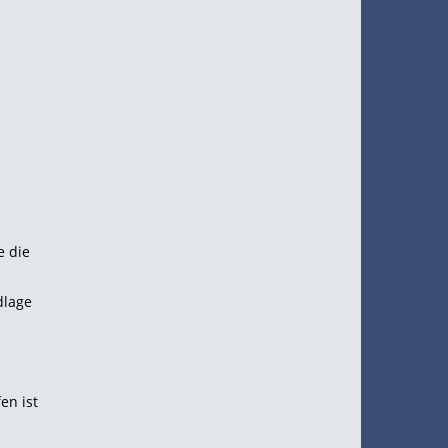
e die
dlage
en ist