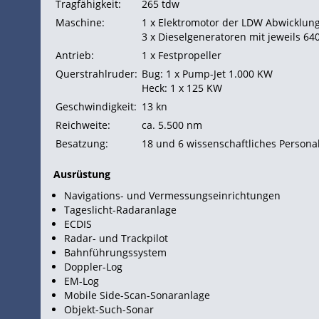
Tragfähigkeit:
265
tdw
Maschine:
1 x Elektromotor der LDW Abwicklu
3 x Dieselgeneratoren mit jeweils 64
Antrieb:
1 x Festpropeller
Querstrahlruder:
Bug: 1 x Pump-Jet 1.000 KW
Heck: 1 x 125 KW
Geschwindigkeit:
13
kn
Reichweite:
ca. 5.500
nm
Besatzung:
18 und 6 wissenschaftliches Persona
Ausrüstung
Navigations- und Vermessungseinrichtungen
Tageslicht-Radaranlage
ECDIS
Radar- und Trackpilot
Bahnführungssystem
Doppler-Log
EM-Log
Mobile Side-Scan-Sonaranlage
Objekt-Such-Sonar