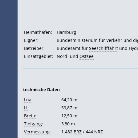
Heimathafen:
Hamburg
Eigner:
Bundesministerium für Verkehr und digi
Betreiber:
Bundesamt für
Seeschifffahrt
und Hydr
Einsatzgebiet:
Nord- und
Ostsee
technische Daten
Lüa
:
64,20 m
LL
:
59,87 m
Breite
:
12,50 m
Tiefgang
:
3,80 m
Vermessung
:
1.482
BRZ
/ 444
NRZ