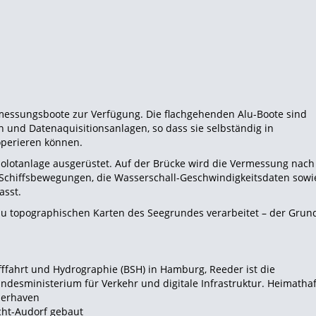
essungsboote zur Verfügung. Die flachgehenden Alu-Boote sind
und Datenaquisitionsanlagen, so dass sie selbständig in
operieren können.
holotanlage ausgerüstet. Auf der
Brücke wird die Vermessung nach
e Schiffsbewegungen, die Wasserschall-Geschwindigkeitsdaten sowi
asst.
u topographischen Karten des Seegrundes verarbeitet – der Grun
ffahrt und Hydrographie (BSH) in Hamburg,
Reeder ist die
desministerium für Verkehr und digitale Infrastruktur. Heimathaf
emerhaven
cht-Audorf gebaut