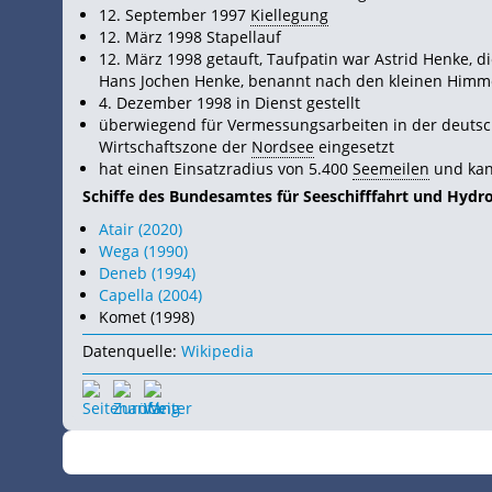
12. September 1997
Kiellegung
12. März 1998 Stapellauf
12. März 1998 getauft, Taufpatin war Astrid Henke, 
Hans Jochen Henke, benannt nach den kleinen Himm
4. Dezember 1998 in Dienst gestellt
überwiegend für Vermessungsarbeiten in der deutsc
Wirtschaftszone der
Nordsee
eingesetzt
hat einen Einsatzradius von 5.400
Seemeilen
und kan
Schiffe des Bundesamtes für Seeschifffahrt und Hydro
Atair (2020)
Wega (1990)
Deneb (1994)
Capella (2004)
Komet (1998)
Datenquelle:
Wikipedia
©
•
2026
SchiffsSpotter.de