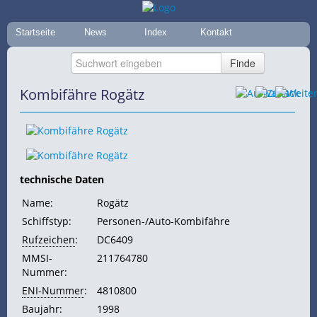
Startseite
News
Index
Kontakt
Kombifähre Rogätz
technische Daten
Name:
Rogätz
Schiffstyp:
Personen-/Auto-Kombifähre
Rufzeichen
:
DC6409
MMSI-
211764780
Nummer:
ENI-Nummer
:
4810800
Baujahr:
1998