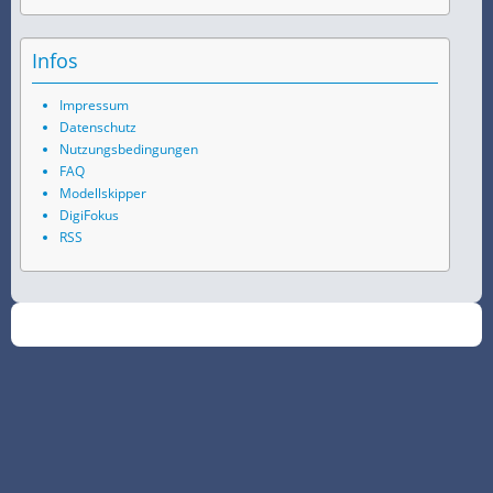
Infos
Impressum
Datenschutz
Nutzungsbedingungen
FAQ
Modellskipper
DigiFokus
RSS
©
2026
SchiffsSpotter.de