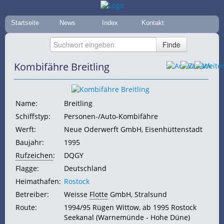
Startseite
News
Index
Kontakt
Kombifähre Breitling
Name:
Breitling
Schiffstyp:
Personen-/Auto-Kombifähre
Werft:
Neue Oderwerft GmbH, Eisenhüttenstadt
Baujahr:
1995
Rufzeichen
:
DQGY
Flagge:
Deutschland
Heimathafen:
Rostock
Betreiber:
Weisse
Flotte
GmbH, Stralsund
Route:
1994/95
Rügen Wittow, ab 1995 Rostock
Seekanal (Warnemünde - Hohe Düne)