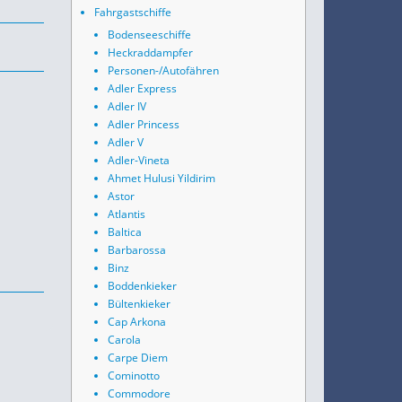
Fahrgastschiffe
Bodenseeschiffe
Heckraddampfer
Personen-/Autofähren
Adler Express
Adler IV
Adler Princess
Adler V
Adler-Vineta
Ahmet Hulusi Yildirim
Astor
Atlantis
Baltica
Barbarossa
Binz
Boddenkieker
Bültenkieker
Cap Arkona
Carola
Carpe Diem
Cominotto
Commodore