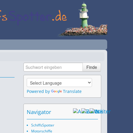
Powered by
Translate
Navigator
SchiffsSpotter
Motorschiffe