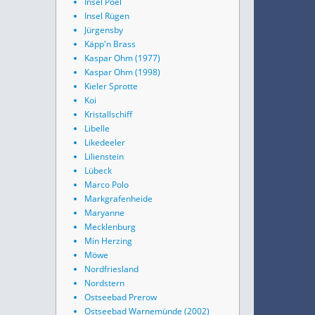
Insel Poel
Insel Rügen
Jürgensby
Käpp'n Brass
Kaspar Ohm (1977)
Kaspar Ohm (1998)
Kieler Sprotte
Koi
Kristallschiff
Libelle
Likedeeler
Lilienstein
Lübeck
Marco Polo
Markgrafenheide
Maryanne
Mecklenburg
Min Herzing
Möwe
Nordfriesland
Nordstern
Ostseebad Prerow
Ostseebad Warnemünde (2002)