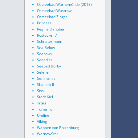
Ostseebad Warnemünde (2013)
Ostseebad Wustrow
Ostseebad Zingst
Princess
Regina Danubia
Rostocker 7
Schnatermann
Sea Below
Seahawk
Seeadler
Seebad Borby
Selene
Semiramis I
Shainick II
Sissi
Stadt Kiel
Titus
Turna Tur
Undine
Viking
Wappen von Boizenburg
WarnowStar