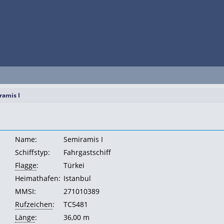
ramis I
Name:
Semiramis I
Schiffstyp:
Fahrgastschiff
Flagge
:
Türkei
Heimathafen:
Istanbul
MMSI:
271010389
Rufzeichen
:
TC5481
Länge
:
36,00 m