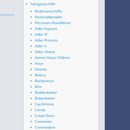
Fahrgastschiffe
Bodenseeschiffe
Heckraddampfer
Personen-/Autofähren
Adler Express
Adler IV
Adler Princess
Adler V
Adler-Vineta
Ahmet Hulusi Yildirim
Astor
Atlantis
Baltica
Barbarossa
Binz
Boddenkieker
Bültenkieker
Cap Arkona
Carola
Carpe Diem
Cominotto
Commodore