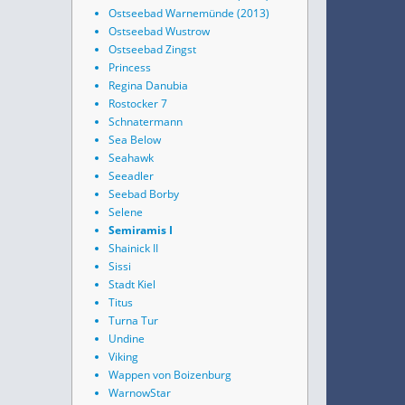
Ostseebad Warnemünde (2013)
Ostseebad Wustrow
Ostseebad Zingst
Princess
Regina Danubia
Rostocker 7
Schnatermann
Sea Below
Seahawk
Seeadler
Seebad Borby
Selene
Semiramis I
Shainick II
Sissi
Stadt Kiel
Titus
Turna Tur
Undine
Viking
Wappen von Boizenburg
WarnowStar