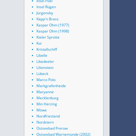
Insel Poel
Insel Rügen
Jürgensby
Käpp'n Brass
Kaspar Ohm (1977)
Kaspar Ohm (1998)
Kieler Sprotte
Koi
Kristallschiff
Libelle
Likedeeler
Lilienstein
Lübeck
Marco Polo
Markgrafenheide
Maryanne
Mecklenburg
Min Herzing
Möwe
Nordfriesland
Nordstern
Ostseebad Prerow
Ostseebad Warnemünde (2002)