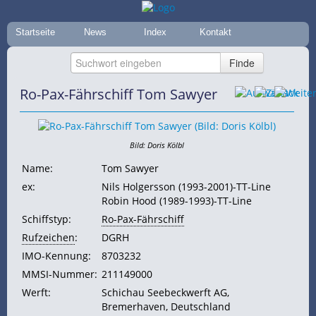
Startseite
News
Index
Kontakt
Ro-Pax-Fährschiff Tom Sawyer
Bild: Doris Kölbl
Name:
Tom Sawyer
ex:
Nils Holgersson (1993-2001)-TT-Line
Robin Hood (1989-1993)-TT-Line
Schiffstyp:
Ro-Pax-Fährschiff
Rufzeichen
:
DGRH
IMO-Kennung:
8703232
MMSI-Nummer:
211149000
Werft:
Schichau Seebeckwerft AG,
Bremerhaven, Deutschland