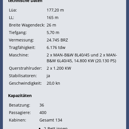
technische Daten
Lüa:
177,20 m
LL:
165 m
Breite Wagendeck:
26 m
Tiefgang:
5,70 m
Vermessung:
24.745
BRZ
Tragfähigkeit:
6.176
tdw
Maschine:
2 x MAN-B&W 8L40/45 und 2 x MAN-
B&W 6L40/45, 14.800
KW (20.130
PS)
Querstrahlruder:
2 x 1.200 KW
Stabilisatoren:
ja
Geschwindigkeit:
20,0
kn
Kapazitäten
Besatzung:
36
Passagiere:
400
Kabinen:
Gesamt 134
2-Bett innen