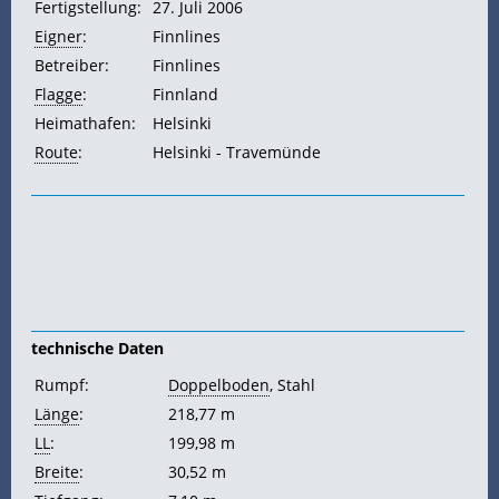
Fertigstellung:
27. Juli 2006
Eigner
:
Finnlines
Betreiber:
Finnlines
Flagge
:
Finnland
Heimathafen:
Helsinki
Route
:
Helsinki - Travemünde
technische Daten
Rumpf:
Doppelboden
, Stahl
Länge
:
218,77 m
LL
:
199,98 m
Breite
:
30,52 m