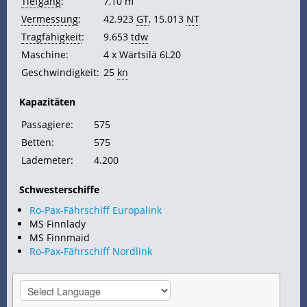
Tiefgang
:
7,10 m
Vermessung
:
42.923
GT
, 15.013
NT
Tragfähigkeit
:
9.653
tdw
Maschine:
4 x Wärtsilä 6L20
Geschwindigkeit:
25
kn
Kapazitäten
Passagiere:
575
Betten:
575
Lademeter:
4.200
Schwesterschiffe
Ro-Pax-Fährschiff Europalink
MS Finnlady
MS Finnmaid
Ro-Pax-Fährschiff Nordlink