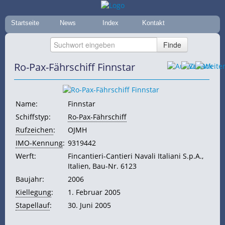
Startseite
News
Index
Kontakt
Ro-Pax-Fährschiff Finnstar
Name:
Finnstar
Schiffstyp:
Ro-Pax-Fährschiff
Rufzeichen
:
OJMH
IMO-Kennung
:
9319442
Werft:
Fincantieri-Cantieri Navali Italiani S.p.A.,
Italien, Bau-Nr. 6123
Baujahr:
2006
Kiellegung
:
1. Februar 2005
Stapellauf
:
30. Juni 2005