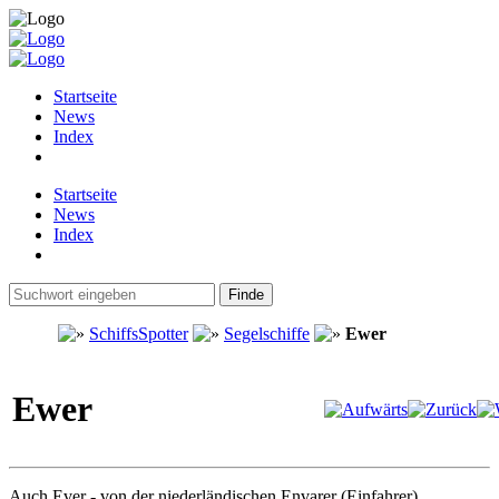
Startseite
News
Index
Startseite
News
Index
SchiffsSpotter
Segelschiffe
Ewer
Ewer
Auch Ever - von der niederländischen Envarer (Einfahrer)