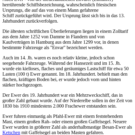
herrührende Schiffsbezeichnung, wahrscheinlich friesischen
Ursprungs, die auf das von einem Mann gefahrene
Schiff zurückgeführt wird. Der Ursprung lässt sich bis in das 13.
Jahrhundert zurückverfolgen.
Die ältesten schriftlichen Überlieferungen liegen in einem Zolltarif
aus dem Jahre 1252 von Damme in Flandern und von
Kaufverträgen in Hamburg aus dem Jahre 1299 vor, in denen
bestimmte
Fahrzeuge als ''Envar'' bezeichnet werden.
Auch im 14. Jh. waren es noch relativ kleine, jedoch schon
seegehende Fahrzeuge. Während der Hansezeit und im 15. Jh.
wurde ein kielloses, flaches und geräumiges Lastschiff für etwa 50
Lasten (100 t) Ewer genannt. Im 18. Jahrhundert. behielt man den
flachen, kräftigen Boden bei, er wurde jedoch vorn und hinten
stärker hochgezogen.
Der Ewer des 19. Jahrhundert war ein Mehrzweckschiff, das in
großer Zahl gebaut wurde. Auf der Niederelbe sollen in der Zeit von
1830 bis 1910 mindestens 2.000 Frachewer entstanden sein.
Ewer fuhren einmastig als Pfahl-Ewer mit einem feststehendem
Mast, einem großen Rah- oder einem großen
Gaffelsegel. Neuere
Ewer wurden in größerer Zahl als anderhalbmastige Besan-Ewer als
Ketschen
mit Gaffelsegel an beiden Masten gefahren.