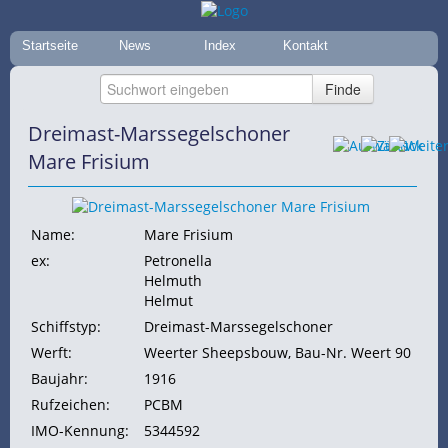
Startseite
News
Index
Kontakt
Dreimast-Marssegelschoner
Mare Frisium
Name:
Mare Frisium
ex:
Petronella
Helmuth
Helmut
Schiffstyp:
Dreimast-Marssegelschoner
Werft:
Weerter Sheepsbouw, Bau-Nr. Weert 90
Baujahr:
1916
Rufzeichen:
PCBM
IMO-Kennung:
5344592