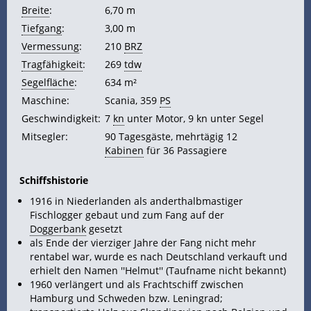
Breite
:
6,70 m
Tiefgang
:
3,00 m
Vermessung
:
210
BRZ
Tragfähigkeit
:
269
tdw
Segelfläche
:
634 m²
Maschine:
Scania, 359
PS
Geschwindigkeit:
7
kn
unter Motor, 9 kn unter Segel
Mitsegler:
90 Tagesgäste, mehrtägig 12
Kabinen
für 36 Passagiere
Schiffshistorie
1916 in Niederlanden als anderthalbmastiger
Fischlogger gebaut und zum Fang auf der
Doggerbank
gesetzt
als Ende der vierziger Jahre der Fang nicht mehr
rentabel war, wurde es nach Deutschland verkauft und
erhielt den Namen ''Helmut'' (Taufname nicht bekannt)
1960 verlängert und als Frachtschiff zwischen
Hamburg und Schweden bzw. Leningrad;