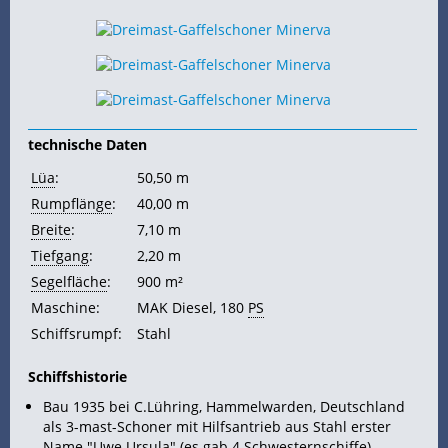
technische Daten
Lüa
:
50,50 m
Rumpflänge
:
40,00 m
Breite
:
7,10 m
Tiefgang
:
2,20 m
Segelfläche
:
900 m²
Maschine:
MAK Diesel, 180
PS
Schiffsrumpf:
Stahl
Schiffshistorie
Bau 1935 bei C.Lühring, Hammelwarden, Deutschland
als 3-mast-Schoner mit Hilfsantrieb aus Stahl erster
Name "Uwe Ursula" (es gab 4 Schwesternschiffe)