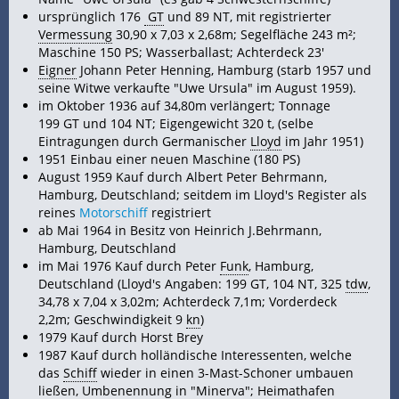
ursprünglich 176
GT
und 89
NT, mit registrierter
Vermessung
30,90 x 7,03 x 2,68m; Segelfläche 243 m²;
Maschine 150 PS; Wasserballast; Achterdeck 23'
Eigner
Johann Peter Henning, Hamburg (starb 1957 und
seine Witwe verkaufte "Uwe Ursula" im August 1959).
im Oktober 1936 auf 34,80m verlängert; Tonnage
199 GT und 104 NT; Eigengewicht 320 t, (selbe
Eintragungen durch Germanischer
Lloyd
im Jahr 1951)
1951 Einbau einer neuen Maschine (180 PS)
August 1959 Kauf durch Albert Peter Behrmann,
Hamburg, Deutschland; seitdem im Lloyd's Register als
reines
Motorschiff
registriert
ab Mai 1964 in Besitz von Heinrich J.Behrmann,
Hamburg, Deutschland
im Mai 1976 Kauf durch Peter
Funk
, Hamburg,
Deutschland (Lloyd's Angaben: 199 GT, 104 NT, 325
tdw
,
34,78 x 7,04 x 3,02m; Achterdeck 7,1m; Vorderdeck
2,2m; Geschwindigkeit 9
kn
)
1979 Kauf durch Horst Brey
1987 Kauf durch holländische Interessenten, welche
das
Schiff
wieder in einen 3-Mast-Schoner umbauen
ließen, Umbenennung in "Minerva"; Heimathafen