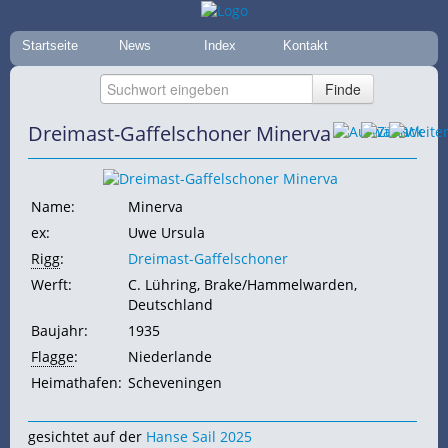
Startseite
News
Index
Kontakt
Dreimast-Gaffelschoner Minerva
Name:
Minerva
ex:
Uwe Ursula
Rigg
:
Dreimast-Gaffelschoner
Werft:
C. Lühring, Brake/Hammelwarden,
Deutschland
Baujahr:
1935
Flagge
:
Niederlande
Heimathafen:
Scheveningen
gesichtet auf der
Hanse Sail 2025