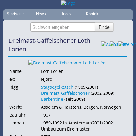
Startseite
News
Index
Kontakt
Dreimast-Gaffelschoner Loth
Loriën
Name:
Loth Loriën
ex:
Njord
Rigg
:
Stagsegelketsch
(1989-2001)
Dreimast-Gaffelschoner
(2002-2009)
Barkentine
(seit 2009)
Werft:
Asselem & Karstens, Bergen, Norwegen
Baujahr:
1907
Umbau:
1989-1992 in Amsterdam2001/2002
Umbau zum Dreimaster