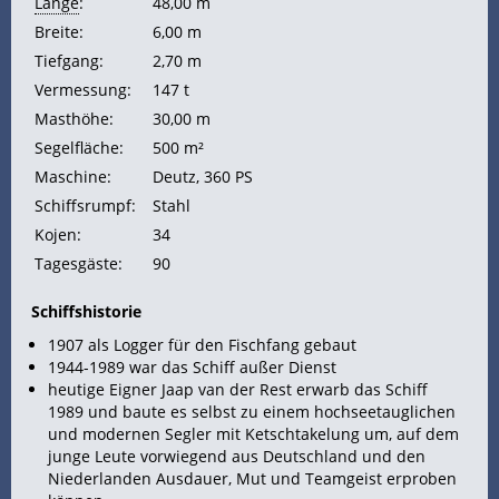
Länge
:
48,00 m
Breite:
6,00 m
Tiefgang:
2,70 m
Vermessung:
147 t
Masthöhe:
30,00 m
Segelfläche:
500 m²
Maschine:
Deutz, 360
PS
Schiffsrumpf:
Stahl
Kojen:
34
Tagesgäste:
90
Schiffshistorie
1907 als Logger für den Fischfang gebaut
1944-1989 war das
Schiff außer Dienst
heutige Eigner Jaap van der Rest erwarb das Schiff
1989 und baute es selbst zu einem hochseetauglichen
und modernen
Segler mit Ketschtakelung um, auf dem
junge Leute vorwiegend aus Deutschland und den
Niederlanden Ausdauer, Mut und Teamgeist erproben