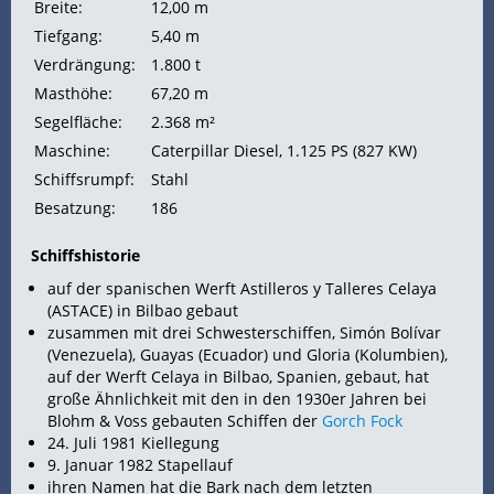
Breite:
12,00 m
Tiefgang:
5,40 m
Verdrängung:
1.800 t
Masthöhe:
67,20 m
Segelfläche:
2.368 m²
Maschine:
Caterpillar Diesel, 1.125
PS (827
KW)
Schiffsrumpf:
Stahl
Besatzung:
186
Schiffshistorie
auf der spanischen Werft Astilleros y Talleres Celaya
(ASTACE) in Bilbao gebaut
zusammen mit drei Schwesterschiffen, Simón Bolívar
(Venezuela), Guayas (Ecuador) und Gloria (Kolumbien),
auf der Werft Celaya in Bilbao, Spanien, gebaut, hat
große Ähnlichkeit mit den in den 1930er Jahren bei
Blohm & Voss gebauten
Schiffen der
Gorch Fock
24. Juli 1981
Kiellegung
9. Januar 1982 Stapellauf
ihren Namen hat die Bark nach dem letzten