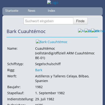
Startseite
News
Index
Bark Cuauhtémoc
Name:
Cuauhtémoc
(vollständig/offiziell ARM Cuauhtémoc
BE-01)
Schiffstyp:
Segelschulschiff
Rigg:
Bark
Werft:
Astilleros y Talleres Celaya, Bilbao,
Spanien
Baujahr:
1982
Stapellauf:
1. September 1982
Indienststellung:
29. Juli 1982