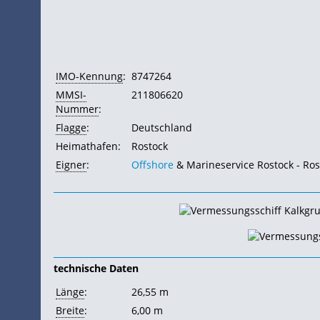
IMO-Kennung
:
8747264
MMSI-
211806620
Nummer
:
Flagge
:
Deutschland
Heimathafen:
Rostock
Eigner
:
Offshore
& Marineservice Rostock - Ros
technische Daten
Länge
:
26,55 m
Breite
:
6,00 m